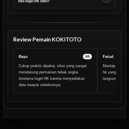
toto togel HK lotto?
Review Pemain KOKITOTO
Bayu
Faizal
5/5
Cukup praktis dipakai, situs yang sangat
Mantap KOKITO
mendukung permainan tebak angka
hk yang tepat w
terutama togel HK karena menyediakan
langsung result
data riwayat sebelumnya.