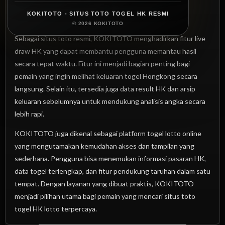
dibaca, mulai dari hasil togel HK, angka keluaran terbaru,
KOKITOTO - SITUS TOTO TOGEL HK RESMI
hingga riwayat data pasaran.
© 2026 KOKITOTO
Sebagai situs toto resmi, KOKITOTO menghadirkan fitur live
draw HK yang dapat membantu pengguna memantau hasil
secara tepat waktu. Fitur ini menjadi bagian penting bagi
pemain yang ingin melihat keluaran togel Hongkong secara
langsung. Selain itu, tersedia juga data result HK dan arsip
keluaran sebelumnya untuk mendukung analisis angka secara
lebih rapi.
KOKITOTO juga dikenal sebagai platform togel lotto online
yang mengutamakan kemudahan akses dan tampilan yang
sederhana. Pengguna bisa menemukan informasi pasaran HK,
data togel terlengkap, dan fitur pendukung taruhan dalam satu
tempat. Dengan layanan yang dibuat praktis, KOKITOTO
menjadi pilihan utama bagi pemain yang mencari situs toto
togel HK lotto terpercaya.