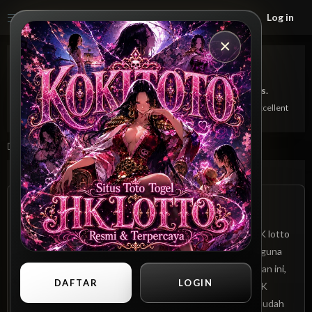
Log in
×
Quality items from Bonanzaâ€™s top-rated sellers.
KOKITOTO
earned a 99.9% satisfaction rating for providing an excellent
experience from start to finish.
View booth >>
Back
Tentang KOKITOTO
KOKITOTO adalah platform taruhan situs toto togel HK lotto
terpercaya yang menyediakan akses mudah untuk pengguna
yang mencari informasi pasaran Hongkong. Melalui layanan ini,
DAFTAR
LOGIN
pemain dapat mengikuti perkembangan data keluaran HK
secara lebih praktis. Setiap informasi disusun rapi agar mudah