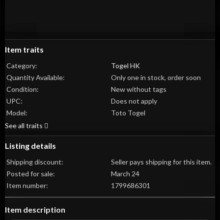
PayPal
accepted
Item traits
Category:
Togel HK
Quantity Available:
Only one in stock, order soon
Condition:
New without tags
UPC:
Does not apply
Model:
Toto Togel
Gender:
Unisex
See all traits
Material:
Cotton Blend
Listing details
Color:
Blue
Theme:
Situs Toto
Shipping discount:
Seller pays shipping for this item.
Brand:
KOKITOTO
Posted for sale:
March 24
Item number:
1799686301
Item description