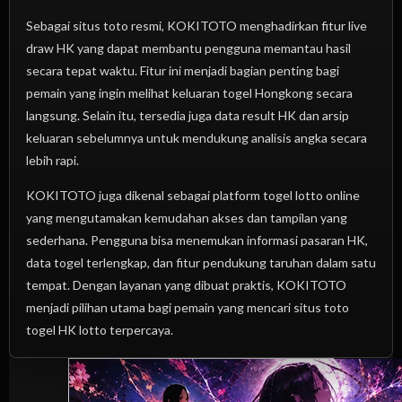
Sebagai situs toto resmi, KOKITOTO menghadirkan fitur live
draw HK yang dapat membantu pengguna memantau hasil
secara tepat waktu. Fitur ini menjadi bagian penting bagi
pemain yang ingin melihat keluaran togel Hongkong secara
langsung. Selain itu, tersedia juga data result HK dan arsip
keluaran sebelumnya untuk mendukung analisis angka secara
lebih rapi.
KOKITOTO juga dikenal sebagai platform togel lotto online
yang mengutamakan kemudahan akses dan tampilan yang
sederhana. Pengguna bisa menemukan informasi pasaran HK,
data togel terlengkap, dan fitur pendukung taruhan dalam satu
tempat. Dengan layanan yang dibuat praktis, KOKITOTO
menjadi pilihan utama bagi pemain yang mencari situs toto
togel HK lotto terpercaya.