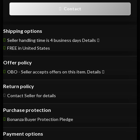
average
user
Contact
feedback
Shipping options
Seller handling time is 4 business days
Details
FREE in United States
Offer policy
OBO - Seller accepts offers on this item.
Details
Return policy
Contact Seller for details
Purchase protection
Bonanza Buyer Protection Pledge
Payment options