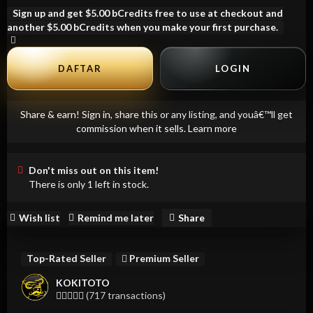
Sign up and get $5.00 bCredits free to use at checkout and
another $5.00 bCredits when you make your first purchase.
More
info
DAFTAR
LOGIN
Share & earn! Sign in, share this or any listing, and youâ€™ll get
commission when it sells.
Learn more
Don't miss out on this item!
There is only 1 left in stock.
Wish list
Remind me later
Share
Top-Rated Seller
Premium Seller
KOKITOTO
5.0
(717 transactions)
stars