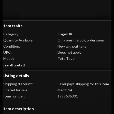
PayPal
accepted
Item traits
Category:
Togel HK
Quantity Available:
Only one in stock, order soon
Condition:
New without tags
UPC:
Does not apply
Model:
Toto Togel
Gender:
Unisex
See all traits
Material:
Cotton Blend
Listing details
Color:
Blue
Theme:
Situs Toto
Shipping discount:
Seller pays shipping for this item.
Brand:
KOKITOTO
Posted for sale:
March 24
Item number:
1799686301
Item description