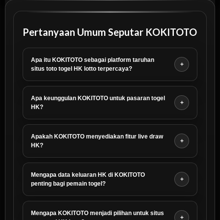
Pertanyaan Umum Seputar KOKITOTO
Apa itu KOKITOTO sebagai platform taruhan
situs toto togel HK lotto terpercaya?
Apa keunggulan KOKITOTO untuk pasaran togel
HK?
Apakah KOKITOTO menyediakan fitur live draw
HK?
Mengapa data keluaran HK di KOKITOTO
penting bagi pemain togel?
Mengapa KOKITOTO menjadi pilihan untuk situs