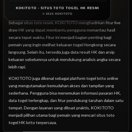
dibaca, mulai dari hasil togel HK, angka keluaran terbaru,
KOKITOTO - SITUS TOTO TOGEL HK RESMI
hingga riwayat data pasaran.
© 2026 KOKITOTO
Sebagai situs toto resmi, KOKITOTO menghadirkan fitur live
draw HK yang dapat membantu pengguna memantau hasil
secara tepat waktu. Fitur ini menjadi bagian penting bagi
pemain yang ingin melihat keluaran togel Hongkong secara
langsung. Selain itu, tersedia juga data result HK dan arsip
keluaran sebelumnya untuk mendukung analisis angka secara
lebih rapi.
KOKITOTO juga dikenal sebagai platform togel lotto online
yang mengutamakan kemudahan akses dan tampilan yang
sederhana. Pengguna bisa menemukan informasi pasaran HK,
data togel terlengkap, dan fitur pendukung taruhan dalam satu
tempat. Dengan layanan yang dibuat praktis, KOKITOTO
menjadi pilihan utama bagi pemain yang mencari situs toto
togel HK lotto terpercaya.