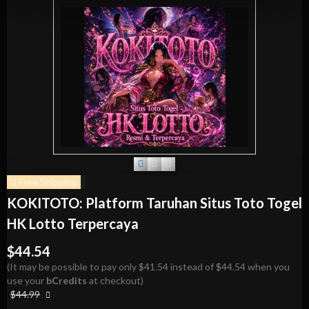
Free Shipping
KOKITOTO: Platform Taruhan Situs Toto Togel
HK Lotto Terpercaya
$44.54
(It may be possible to pay only $41.54 instead of $44.54 when you
use your
bCredits
at checkout)
More
$44.99
info