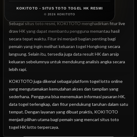
dibaca, mulai dari hasil togel HK, angka keluaran terbaru,
KOKITOTO - SITUS TOTO TOGEL HK RESMI
hingga riwayat data pasaran.
© 2026 KOKITOTO
Sebagai situs toto resmi, KOKITOTO menghadirkan fitur live
draw HK yang dapat membantu pengguna memantau hasil
secara tepat waktu. Fitur ini menjadi bagian penting bagi
pemain yang ingin melihat keluaran togel Hongkong secara
langsung. Selain itu, tersedia juga data result HK dan arsip
keluaran sebelumnya untuk mendukung analisis angka secara
lebih rapi.
KOKITOTO juga dikenal sebagai platform togel lotto online
yang mengutamakan kemudahan akses dan tampilan yang
sederhana. Pengguna bisa menemukan informasi pasaran HK,
data togel terlengkap, dan fitur pendukung taruhan dalam satu
tempat. Dengan layanan yang dibuat praktis, KOKITOTO
menjadi pilihan utama bagi pemain yang mencari situs toto
togel HK lotto terpercaya.