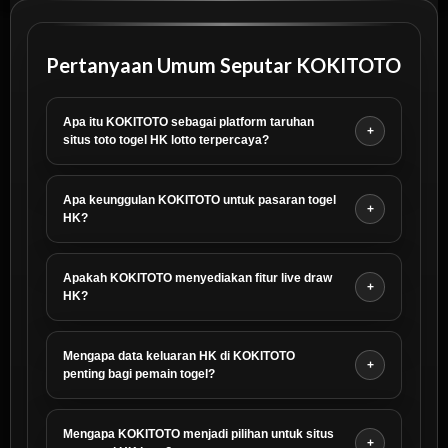
Pertanyaan Umum Seputar KOKITOTO
Apa itu KOKITOTO sebagai platform taruhan
situs toto togel HK lotto terpercaya?
Apa keunggulan KOKITOTO untuk pasaran togel
HK?
Apakah KOKITOTO menyediakan fitur live draw
HK?
Mengapa data keluaran HK di KOKITOTO
penting bagi pemain togel?
Mengapa KOKITOTO menjadi pilihan untuk situs