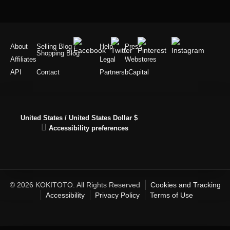
About
Selling Blog
/
Help
Press
Shopping Blog
Affiliates
Legal
Webstores
API
Contact
Partners
bCapital
SS
United States / United States Dollar $
Se
Click
Accessibility preferences
Co
to
activate
accessibility
preferences
© 2026 KOKITOTO. All Rights Reserved
Cookies and Tracking
Accessibility
Privacy Policy
Terms of Use